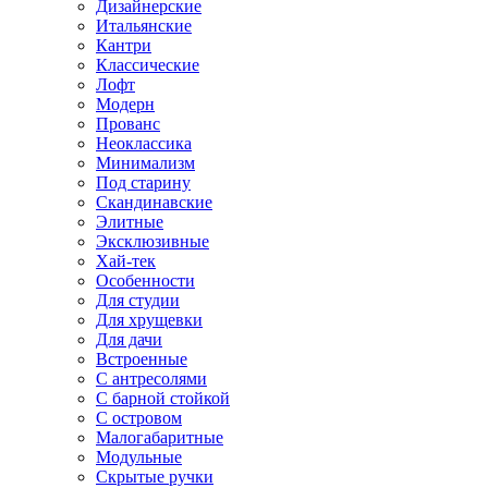
Дизайнерские
Итальянские
Кантри
Классические
Лофт
Модерн
Прованс
Неоклассика
Минимализм
Под старину
Скандинавские
Элитные
Эксклюзивные
Хай-тек
Особенности
Для студии
Для хрущевки
Для дачи
Встроенные
С антресолями
С барной стойкой
С островом
Малогабаритные
Модульные
Скрытые ручки