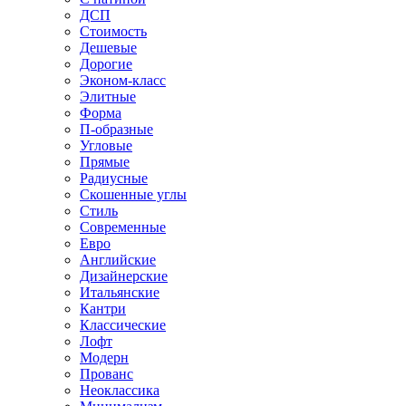
ДСП
Стоимость
Дешевые
Дорогие
Эконом-класс
Элитные
Форма
П-образные
Угловые
Прямые
Радиусные
Скошенные углы
Стиль
Современные
Евро
Английские
Дизайнерские
Итальянские
Кантри
Классические
Лофт
Модерн
Прованс
Неоклассика