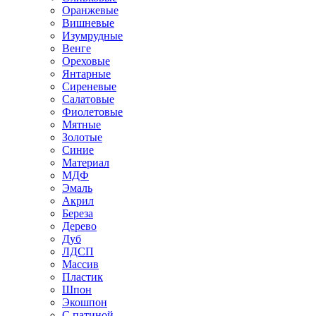
Оранжевые
Вишневые
Изумрудные
Венге
Ореховые
Янтарные
Сиреневые
Салатовые
Фиолетовые
Мятные
Золотые
Синие
Материал
МДФ
Эмаль
Акрил
Береза
Дерево
Дуб
ЛДСП
Массив
Пластик
Шпон
Экошпон
С патиной