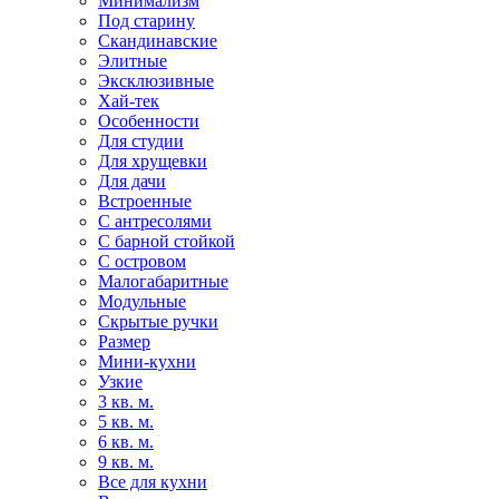
Минимализм
Под старину
Скандинавские
Элитные
Эксклюзивные
Хай-тек
Особенности
Для студии
Для хрущевки
Для дачи
Встроенные
С антресолями
С барной стойкой
С островом
Малогабаритные
Модульные
Скрытые ручки
Размер
Мини-кухни
Узкие
3 кв. м.
5 кв. м.
6 кв. м.
9 кв. м.
Все для кухни