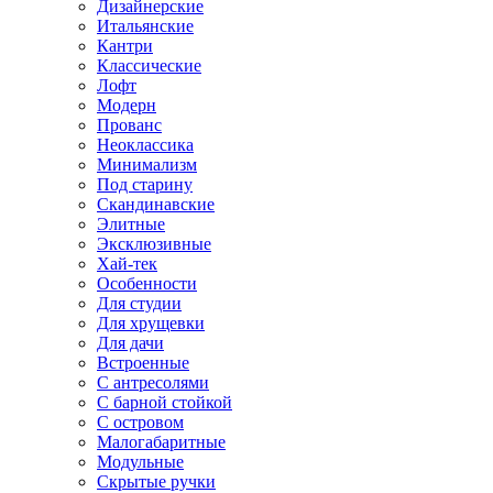
Дизайнерские
Итальянские
Кантри
Классические
Лофт
Модерн
Прованс
Неоклассика
Минимализм
Под старину
Скандинавские
Элитные
Эксклюзивные
Хай-тек
Особенности
Для студии
Для хрущевки
Для дачи
Встроенные
С антресолями
С барной стойкой
С островом
Малогабаритные
Модульные
Скрытые ручки