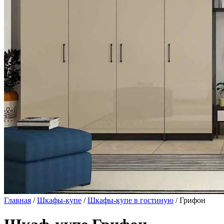
Главная
/
Шкафы-купе
/
Шкафы-купе в гостиную
/ Грифон