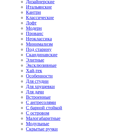
Дизайнерские
Итальянские
Кантри
Классические
Лофт
Модерн
Прованс
Неоклассика
Минимализм
Под старину
Скандинавские
Элитные
Эксклюзивные
Хай-тек
Особенности
Для студии
Для хрущевки
Для дачи
Встроенные
С антресолями
С барной стойкой
С островом
Малогабаритные
Модульные
Скрытые ручки