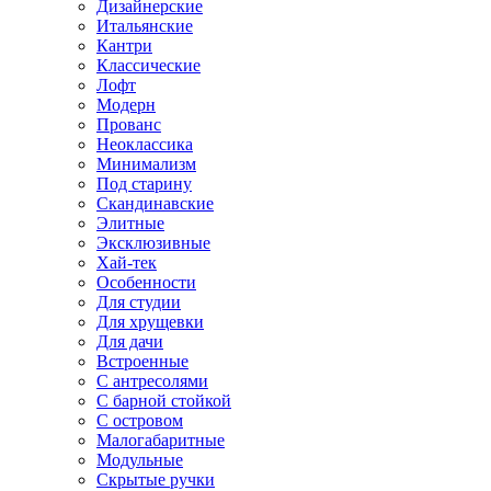
Дизайнерские
Итальянские
Кантри
Классические
Лофт
Модерн
Прованс
Неоклассика
Минимализм
Под старину
Скандинавские
Элитные
Эксклюзивные
Хай-тек
Особенности
Для студии
Для хрущевки
Для дачи
Встроенные
С антресолями
С барной стойкой
С островом
Малогабаритные
Модульные
Скрытые ручки