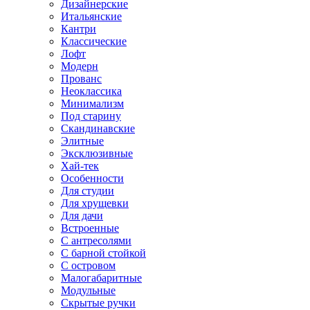
Дизайнерские
Итальянские
Кантри
Классические
Лофт
Модерн
Прованс
Неоклассика
Минимализм
Под старину
Скандинавские
Элитные
Эксклюзивные
Хай-тек
Особенности
Для студии
Для хрущевки
Для дачи
Встроенные
С антресолями
С барной стойкой
С островом
Малогабаритные
Модульные
Скрытые ручки