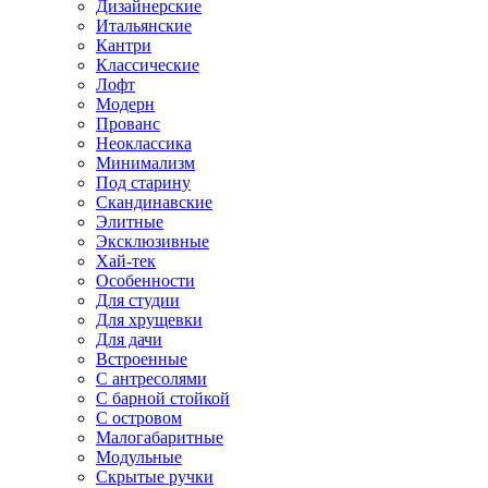
Дизайнерские
Итальянские
Кантри
Классические
Лофт
Модерн
Прованс
Неоклассика
Минимализм
Под старину
Скандинавские
Элитные
Эксклюзивные
Хай-тек
Особенности
Для студии
Для хрущевки
Для дачи
Встроенные
С антресолями
С барной стойкой
С островом
Малогабаритные
Модульные
Скрытые ручки