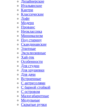
Дизайнерские
Итальянские
Кантри
Классические
Лофт
Модерн
Прованс
Неоклассика
Минимализм
Под старину
Скандинавские
Элитные
Эксклюзивные
Хай-тек
Особенности
Для студии
Для хрущевки
Для дачи
Встроенные
С антресолями
С барной стойкой
С островом
Малогабаритные
Модульные
Скрытые ручки