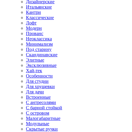
Дизайнерские
Итальянские
Кантри
Классические
Лофт
Модерн
Прованс
Неоклассика
Минимализм
Под старину
Скандинавские
Элитные
Эксклюзивные
Хай-тек
Особенности
Для студии
Для хрущевки
Для дачи
Встроенные
С антресолями
С барной стойкой
С островом
Малогабаритные
Модульные
Скрытые ручки