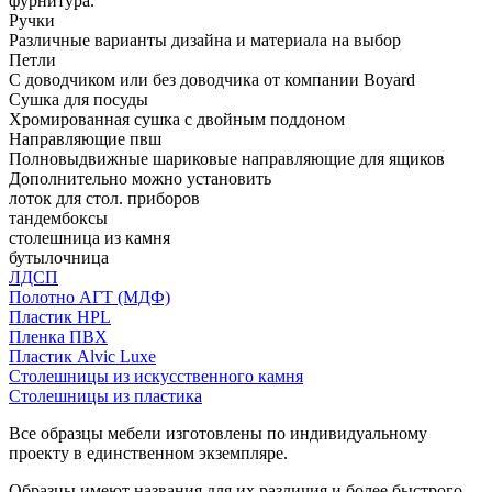
фурнитура.
Ручки
Различные варианты дизайна и материала на выбор
Петли
С доводчиком или без доводчика от компании Boyard
Сушка для посуды
Хромированная сушка с двойным поддоном
Направляющие пвш
Полновыдвижные шариковые направляющие для ящиков
Дополнительно можно установить
лоток для стол. приборов
тандембоксы
столешница из камня
бутылочница
ЛДСП
Полотно АГТ (МДФ)
Пластик HPL
Пленка ПВХ
Пластик Alvic Luxe
Столешницы из искусственного камня
Столешницы из пластика
Все образцы мебели изготовлены по индивидуальному
проекту в единственном экземпляре.
Образцы имеют названия для их различия и более быстрого