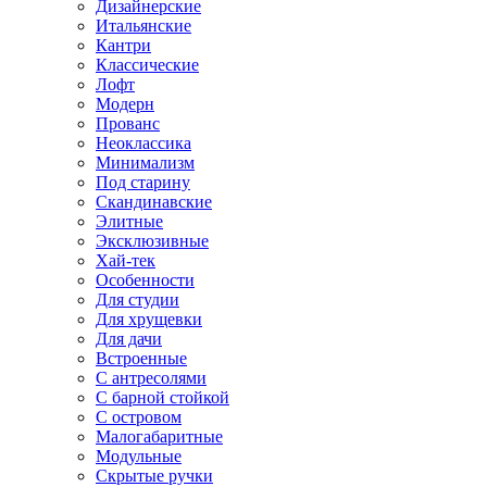
Дизайнерские
Итальянские
Кантри
Классические
Лофт
Модерн
Прованс
Неоклассика
Минимализм
Под старину
Скандинавские
Элитные
Эксклюзивные
Хай-тек
Особенности
Для студии
Для хрущевки
Для дачи
Встроенные
С антресолями
С барной стойкой
С островом
Малогабаритные
Модульные
Скрытые ручки