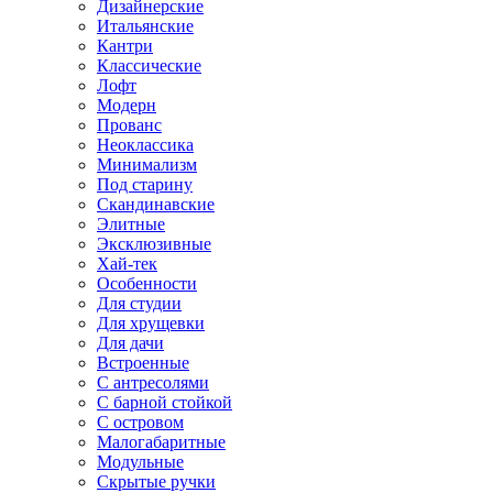
Дизайнерские
Итальянские
Кантри
Классические
Лофт
Модерн
Прованс
Неоклассика
Минимализм
Под старину
Скандинавские
Элитные
Эксклюзивные
Хай-тек
Особенности
Для студии
Для хрущевки
Для дачи
Встроенные
С антресолями
С барной стойкой
С островом
Малогабаритные
Модульные
Скрытые ручки