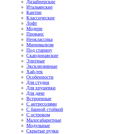
Дизайнерские
Итальянские
Кантри
Классические
Лофт
Модерн
Прованс
Неоклассика
Минимализм
Под старину
Скандинавские
Элитные
Эксклюзивные
Хай-тек
Особенности
Для студии
Для хрущевки
Для дачи
Встроенные
С антресолями
С барной стойкой
С островом
Малогабаритные
Модульные
Скрытые ручки