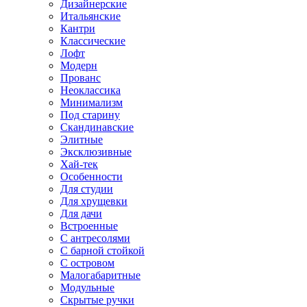
Дизайнерские
Итальянские
Кантри
Классические
Лофт
Модерн
Прованс
Неоклассика
Минимализм
Под старину
Скандинавские
Элитные
Эксклюзивные
Хай-тек
Особенности
Для студии
Для хрущевки
Для дачи
Встроенные
С антресолями
С барной стойкой
С островом
Малогабаритные
Модульные
Скрытые ручки