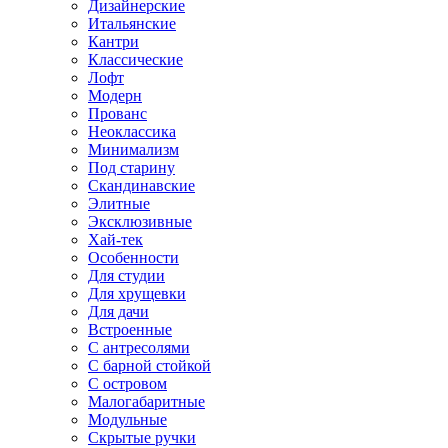
Дизайнерские
Итальянские
Кантри
Классические
Лофт
Модерн
Прованс
Неоклассика
Минимализм
Под старину
Скандинавские
Элитные
Эксклюзивные
Хай-тек
Особенности
Для студии
Для хрущевки
Для дачи
Встроенные
С антресолями
С барной стойкой
С островом
Малогабаритные
Модульные
Скрытые ручки