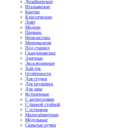
Дизайнерские
Итальянские
Кантри
Классические
Лофт
Модерн
Прованс
Неоклассика
Минимализм
Под старину
Скандинавские
Элитные
Эксклюзивные
Хай-тек
Особенности
Для студии
Для хрущевки
Для дачи
Встроенные
С антресолями
С барной стойкой
С островом
Малогабаритные
Модульные
Скрытые ручки