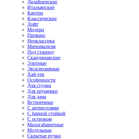
Дизайнерские
Итальянские
Кантри
Классические
Лофт
Модерн
Прованс
Неоклассика
Минимализм
Под старину
Скандинавские
Элитные
Эксклюзивные
Хай-тек
Особенности
Для студии
Для хрущевки
Для дачи
Встроенные
С антресолями
С барной стойкой
С островом
Малогабаритные
Модульные
Скрытые ручки