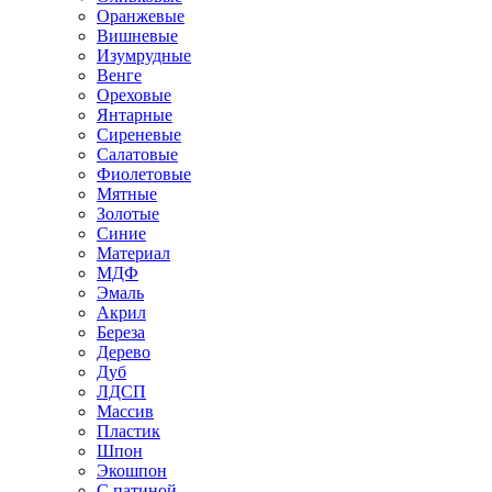
Оранжевые
Вишневые
Изумрудные
Венге
Ореховые
Янтарные
Сиреневые
Салатовые
Фиолетовые
Мятные
Золотые
Синие
Материал
МДФ
Эмаль
Акрил
Береза
Дерево
Дуб
ЛДСП
Массив
Пластик
Шпон
Экошпон
С патиной