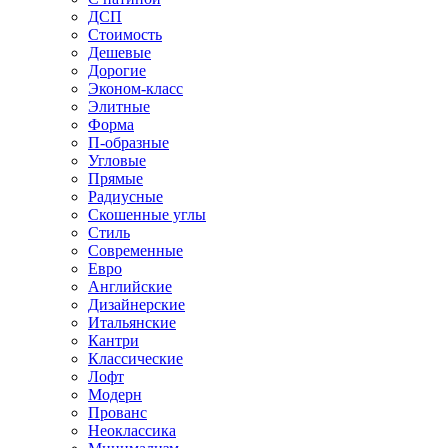
ДСП
Стоимость
Дешевые
Дорогие
Эконом-класс
Элитные
Форма
П-образные
Угловые
Прямые
Радиусные
Скошенные углы
Стиль
Современные
Евро
Английские
Дизайнерские
Итальянские
Кантри
Классические
Лофт
Модерн
Прованс
Неоклассика