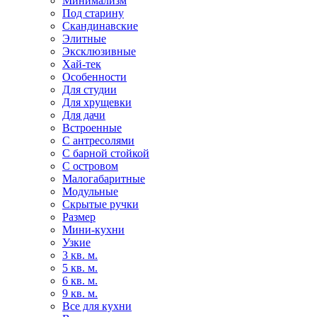
Минимализм
Под старину
Скандинавские
Элитные
Эксклюзивные
Хай-тек
Особенности
Для студии
Для хрущевки
Для дачи
Встроенные
С антресолями
С барной стойкой
С островом
Малогабаритные
Модульные
Скрытые ручки
Размер
Мини-кухни
Узкие
3 кв. м.
5 кв. м.
6 кв. м.
9 кв. м.
Все для кухни