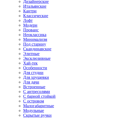
Дизайнерские
Итальянские
Кантри
Классические
Лофт
Модерн
Прованс
Неоклассика
Минимализм
Под старину
Скандинавские
Элитные
Эксклюзивные
Хай-тек
Особенности
Для студии
Для хрущевки
Для дачи
Встроенные
С антресолями
С барной стойкой
С островом
Малогабаритные
Модульные
Скрытые ручки