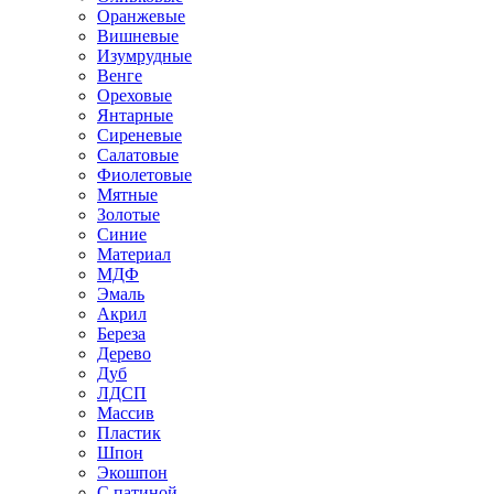
Оранжевые
Вишневые
Изумрудные
Венге
Ореховые
Янтарные
Сиреневые
Салатовые
Фиолетовые
Мятные
Золотые
Синие
Материал
МДФ
Эмаль
Акрил
Береза
Дерево
Дуб
ЛДСП
Массив
Пластик
Шпон
Экошпон
С патиной