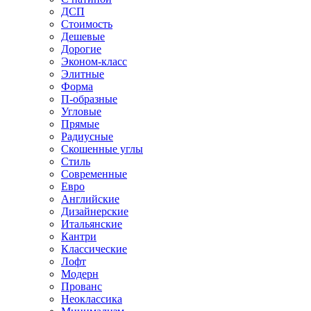
ДСП
Стоимость
Дешевые
Дорогие
Эконом-класс
Элитные
Форма
П-образные
Угловые
Прямые
Радиусные
Скошенные углы
Стиль
Современные
Евро
Английские
Дизайнерские
Итальянские
Кантри
Классические
Лофт
Модерн
Прованс
Неоклассика