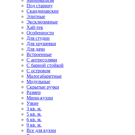
Минимализм
Под старину
Скандинавские
Элитные
Эксклюзивные
Хай-тек
Особенности
Для студии
Для хрущевки
Для дачи
Встроенные
С антресолями
С барной стойкой
С островом
Малогабаритные
Модульные
Скрытые ручки
Размер
Мини-кухни
Узкие
3 кв. м.
5 кв. м.
6 кв. м.
9 кв. м.
Все для кухни