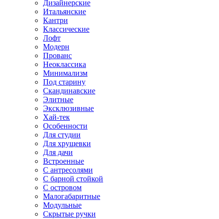
Дизайнерские
Итальянские
Кантри
Классические
Лофт
Модерн
Прованс
Неоклассика
Минимализм
Под старину
Скандинавские
Элитные
Эксклюзивные
Хай-тек
Особенности
Для студии
Для хрущевки
Для дачи
Встроенные
С антресолями
С барной стойкой
С островом
Малогабаритные
Модульные
Скрытые ручки