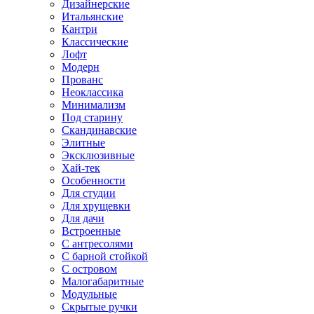
Дизайнерские
Итальянские
Кантри
Классические
Лофт
Модерн
Прованс
Неоклассика
Минимализм
Под старину
Скандинавские
Элитные
Эксклюзивные
Хай-тек
Особенности
Для студии
Для хрущевки
Для дачи
Встроенные
С антресолями
С барной стойкой
С островом
Малогабаритные
Модульные
Скрытые ручки