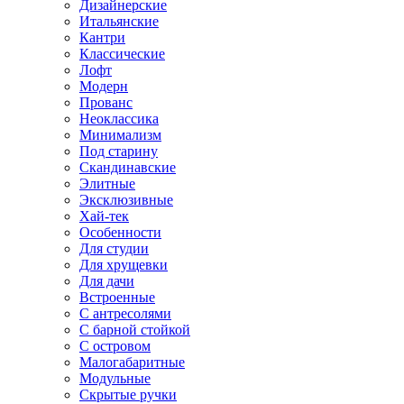
Дизайнерские
Итальянские
Кантри
Классические
Лофт
Модерн
Прованс
Неоклассика
Минимализм
Под старину
Скандинавские
Элитные
Эксклюзивные
Хай-тек
Особенности
Для студии
Для хрущевки
Для дачи
Встроенные
С антресолями
С барной стойкой
С островом
Малогабаритные
Модульные
Скрытые ручки