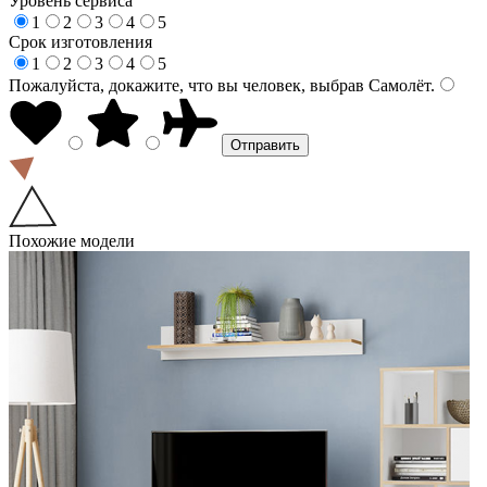
Уровень сервиса
1
2
3
4
5
Срок изготовления
1
2
3
4
5
Пожалуйста, докажите, что вы человек, выбрав
Самолёт
.
Похожие модели