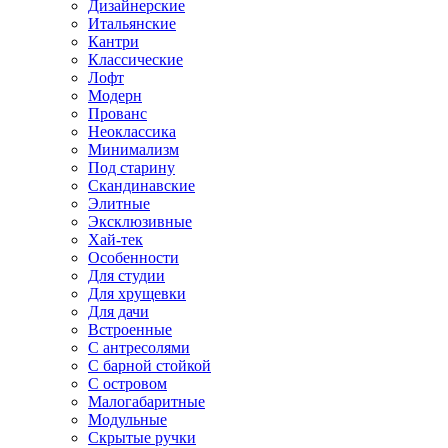
Дизайнерские
Итальянские
Кантри
Классические
Лофт
Модерн
Прованс
Неоклассика
Минимализм
Под старину
Скандинавские
Элитные
Эксклюзивные
Хай-тек
Особенности
Для студии
Для хрущевки
Для дачи
Встроенные
С антресолями
С барной стойкой
С островом
Малогабаритные
Модульные
Скрытые ручки