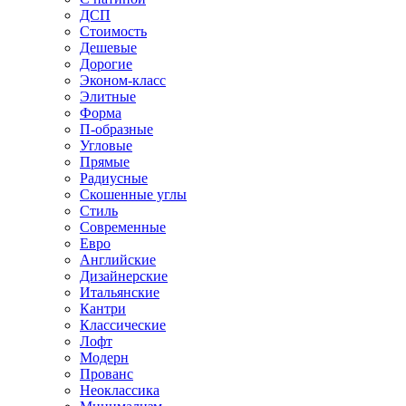
ДСП
Стоимость
Дешевые
Дорогие
Эконом-класс
Элитные
Форма
П-образные
Угловые
Прямые
Радиусные
Скошенные углы
Стиль
Современные
Евро
Английские
Дизайнерские
Итальянские
Кантри
Классические
Лофт
Модерн
Прованс
Неоклассика