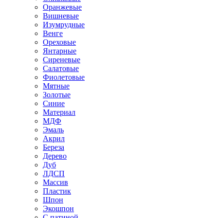
Оранжевые
Вишневые
Изумрудные
Венге
Ореховые
Янтарные
Сиреневые
Салатовые
Фиолетовые
Мятные
Золотые
Синие
Материал
МДФ
Эмаль
Акрил
Береза
Дерево
Дуб
ЛДСП
Массив
Пластик
Шпон
Экошпон
С патиной