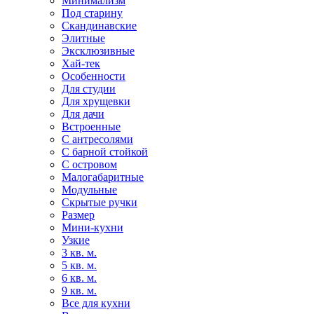
Минимализм
Под старину
Скандинавские
Элитные
Эксклюзивные
Хай-тек
Особенности
Для студии
Для хрущевки
Для дачи
Встроенные
С антресолями
С барной стойкой
С островом
Малогабаритные
Модульные
Скрытые ручки
Размер
Мини-кухни
Узкие
3 кв. м.
5 кв. м.
6 кв. м.
9 кв. м.
Все для кухни