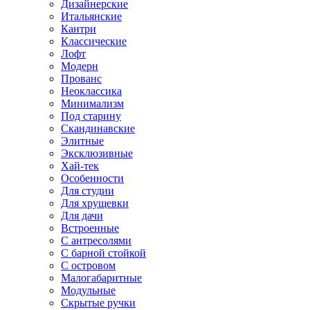
Дизайнерские
Итальянские
Кантри
Классические
Лофт
Модерн
Прованс
Неоклассика
Минимализм
Под старину
Скандинавские
Элитные
Эксклюзивные
Хай-тек
Особенности
Для студии
Для хрущевки
Для дачи
Встроенные
С антресолями
С барной стойкой
С островом
Малогабаритные
Модульные
Скрытые ручки