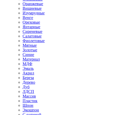
Оранжевые
Вишневые
Изумрудные
Венге
Ореховые
Янтарные
Сиреневые
Салатовые
Фиолетовые
Мятные
Золотые
Синие
Материал
МДФ
Эмаль
Акрил
Береза
Дерево
Дуб
ЛДСП
Массив
Пластик
Шпон
Экошпон
С патиной