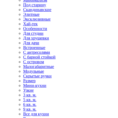
Минимализм
Под старину
Скандинавские
Элитные
Эксклюзивные
Хай-тек
Особенности
Для студии
Для хрущевки
Для дачи
Встроенные
С антресолями
С барной стойкой
С островом
Малогабаритные
Модульные
Скрытые ручки
Размер
Мини-кухни
Узкие
3 кв. м.
5 кв. м.
6 кв. м.
9 кв. м.
Все для кухни