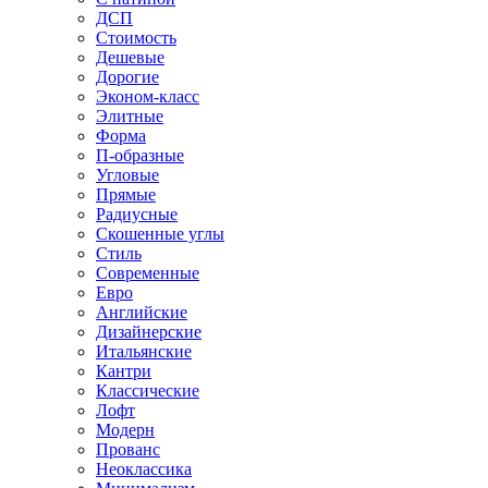
ДСП
Стоимость
Дешевые
Дорогие
Эконом-класс
Элитные
Форма
П-образные
Угловые
Прямые
Радиусные
Скошенные углы
Стиль
Современные
Евро
Английские
Дизайнерские
Итальянские
Кантри
Классические
Лофт
Модерн
Прованс
Неоклассика