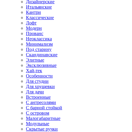
Дизайнерские
Итальянские
Кантри
Классические
Лофт
Модерн
Прованс
Неоклассика
Минимализм
Под старину
Скандинавские
Элитные
Эксклюзивные
Хай-тек
Особенности
Для студии
Для хрущевки
Для дачи
Встроенные
С антресолями
С барной стойкой
С островом
Малогабаритные
Модульные
Скрытые ручки