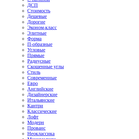
ДСП
Стоимость
Дешевые
Дорогие
Эконом-класс
Элитные
Форма
П-образные
Угловые
Прямые
Радиусные
Скошенные углы
Стиль
Современные
Евро
Английские
Дизайнерские
Итальянские
Кантри
Классические
Лофт
Модерн
Прованс
Неоклассика