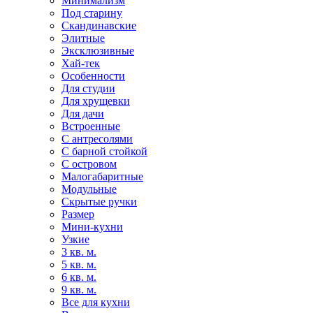
Минимализм
Под старину
Скандинавские
Элитные
Эксклюзивные
Хай-тек
Особенности
Для студии
Для хрущевки
Для дачи
Встроенные
С антресолями
С барной стойкой
С островом
Малогабаритные
Модульные
Скрытые ручки
Размер
Мини-кухни
Узкие
3 кв. м.
5 кв. м.
6 кв. м.
9 кв. м.
Все для кухни