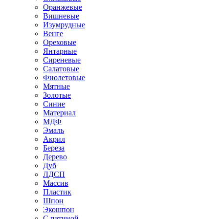
Оранжевые
Вишневые
Изумрудные
Венге
Ореховые
Янтарные
Сиреневые
Салатовые
Фиолетовые
Мятные
Золотые
Синие
Материал
МДФ
Эмаль
Акрил
Береза
Дерево
Дуб
ЛДСП
Массив
Пластик
Шпон
Экошпон
С патиной