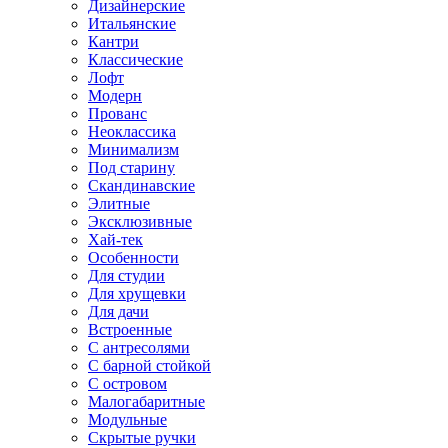
Дизайнерские
Итальянские
Кантри
Классические
Лофт
Модерн
Прованс
Неоклассика
Минимализм
Под старину
Скандинавские
Элитные
Эксклюзивные
Хай-тек
Особенности
Для студии
Для хрущевки
Для дачи
Встроенные
С антресолями
С барной стойкой
С островом
Малогабаритные
Модульные
Скрытые ручки