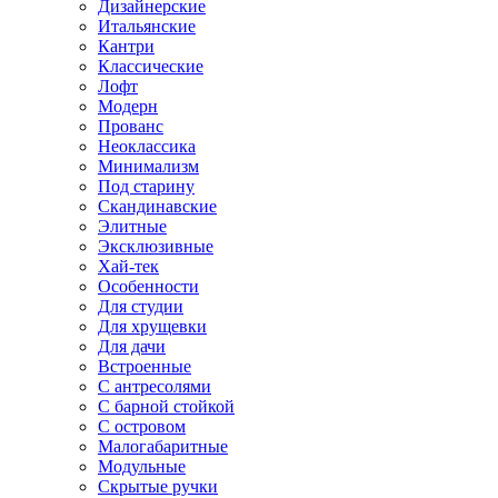
Дизайнерские
Итальянские
Кантри
Классические
Лофт
Модерн
Прованс
Неоклассика
Минимализм
Под старину
Скандинавские
Элитные
Эксклюзивные
Хай-тек
Особенности
Для студии
Для хрущевки
Для дачи
Встроенные
С антресолями
С барной стойкой
С островом
Малогабаритные
Модульные
Скрытые ручки