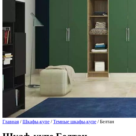
Главная
/
Шкафы-купе
/
Темные шкафы-купе
/ Белтан