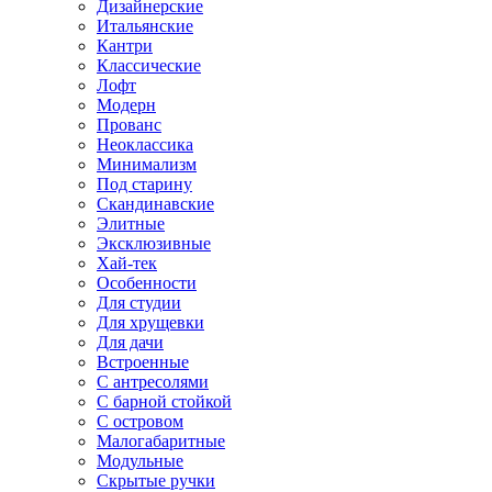
Дизайнерские
Итальянские
Кантри
Классические
Лофт
Модерн
Прованс
Неоклассика
Минимализм
Под старину
Скандинавские
Элитные
Эксклюзивные
Хай-тек
Особенности
Для студии
Для хрущевки
Для дачи
Встроенные
С антресолями
С барной стойкой
С островом
Малогабаритные
Модульные
Скрытые ручки