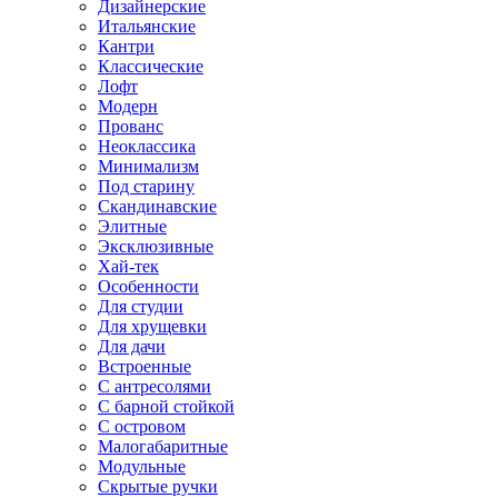
Дизайнерские
Итальянские
Кантри
Классические
Лофт
Модерн
Прованс
Неоклассика
Минимализм
Под старину
Скандинавские
Элитные
Эксклюзивные
Хай-тек
Особенности
Для студии
Для хрущевки
Для дачи
Встроенные
С антресолями
С барной стойкой
С островом
Малогабаритные
Модульные
Скрытые ручки