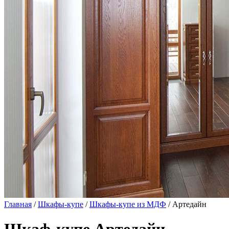
Главная
/
Шкафы-купе
/
Шкафы-купе из МДФ
/ Артедайн