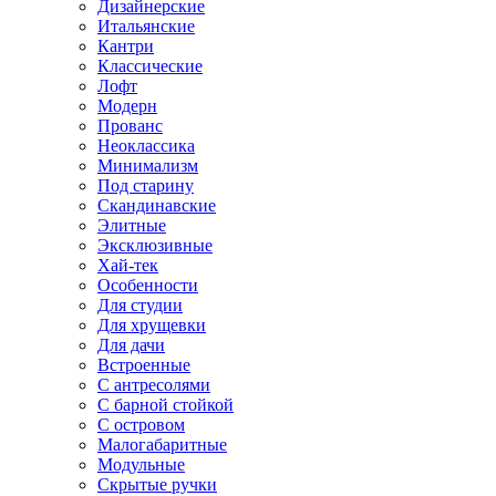
Дизайнерские
Итальянские
Кантри
Классические
Лофт
Модерн
Прованс
Неоклассика
Минимализм
Под старину
Скандинавские
Элитные
Эксклюзивные
Хай-тек
Особенности
Для студии
Для хрущевки
Для дачи
Встроенные
С антресолями
С барной стойкой
С островом
Малогабаритные
Модульные
Скрытые ручки