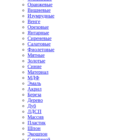
Оранжевые
Вишневые
Изумрудные
Венге
Ореховые
Янтарные
Сиреневые
Салатовые
Фиолетовые
Мятные
Золотые
Синие
Материал
МДФ
Эмаль
Акрил
Береза
Дерево
Дуб
ЛДСП
Массив
Пластик
Шпон
Экошпон
С патиной