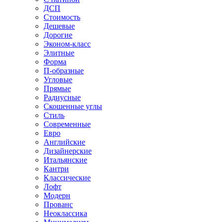
ДСП
Стоимость
Дешевые
Дорогие
Эконом-класс
Элитные
Форма
П-образные
Угловые
Прямые
Радиусные
Скошенные углы
Стиль
Современные
Евро
Английские
Дизайнерские
Итальянские
Кантри
Классические
Лофт
Модерн
Прованс
Неоклассика