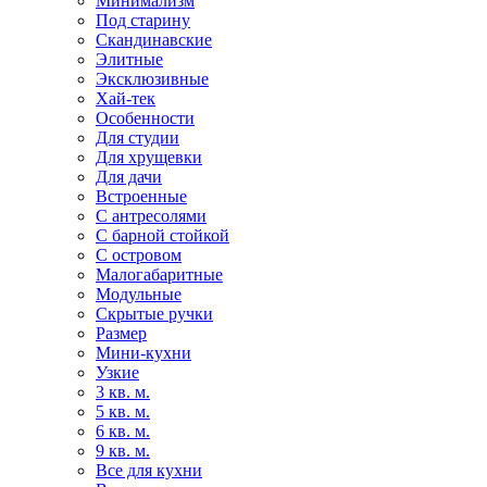
Минимализм
Под старину
Скандинавские
Элитные
Эксклюзивные
Хай-тек
Особенности
Для студии
Для хрущевки
Для дачи
Встроенные
С антресолями
С барной стойкой
С островом
Малогабаритные
Модульные
Скрытые ручки
Размер
Мини-кухни
Узкие
3 кв. м.
5 кв. м.
6 кв. м.
9 кв. м.
Все для кухни