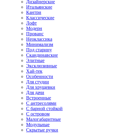
Дизайнерские
Итальянские
Кантри
Классические
Лофт
Модерн
Прованс
Неоклассика
Минимализм
Под старину
Скандинавские
Элитные
Эксклюзивные
Хай-тек
Особенности
Для студии
Для хрущевки
Для дачи
Встроенные
С антресолями
С барной стойкой
С островом
Малогабаритные
Модульные
Скрытые ручки