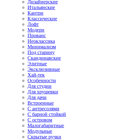
Дизайнерские
Итальянские
Кантри
Классические
Лофт
Модерн
Прованс
Неоклассика
Минимализм
Под старину
Скандинавские
Элитные
Эксклюзивные
Хай-тек
Особенности
Для студии
Для хрущевки
Для дачи
Встроенные
С антресолями
С барной стойкой
С островом
Малогабаритные
Модульные
Скрытые ручки