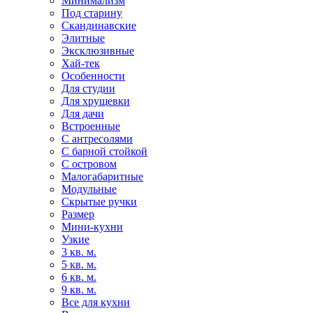
Минимализм
Под старину
Скандинавские
Элитные
Эксклюзивные
Хай-тек
Особенности
Для студии
Для хрущевки
Для дачи
Встроенные
С антресолями
С барной стойкой
С островом
Малогабаритные
Модульные
Скрытые ручки
Размер
Мини-кухни
Узкие
3 кв. м.
5 кв. м.
6 кв. м.
9 кв. м.
Все для кухни