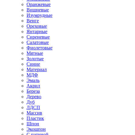
Оранжевые
Вишневые
Изумрудные
Венге
Ореховые
Янтарные
Сиреневые
Салатовые
Фиолетовые
Мятные
Золотые
Синие
Материал
МДФ
Эмаль
Акрил
Береза
Дерево
Дуб
ЛДСП
Массив
Пластик
Шпон
Экошпон
С патиной