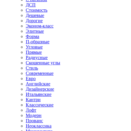
ДСП
Стоимость
Дешевые
Дорогие
Эконом-класс
Элитные
Форма
П-образные
Угловые
Прямые
Радиусные
Скошенные углы
Стиль
Современные
Евро
Английские
Дизайнерские
Итальянские
Кантри
Классические
Лофт
Модерн
Прованс
Неоклассика