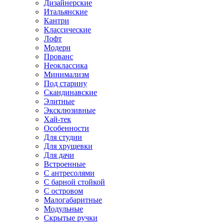
Дизайнерские
Итальянские
Кантри
Классические
Лофт
Модерн
Прованс
Неоклассика
Минимализм
Под старину
Скандинавские
Элитные
Эксклюзивные
Хай-тек
Особенности
Для студии
Для хрущевки
Для дачи
Встроенные
С антресолями
С барной стойкой
С островом
Малогабаритные
Модульные
Скрытые ручки