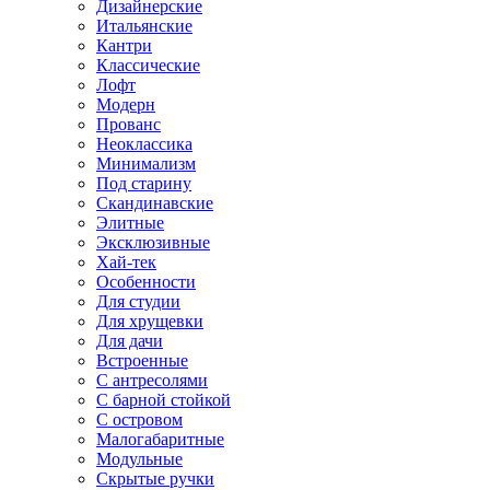
Дизайнерские
Итальянские
Кантри
Классические
Лофт
Модерн
Прованс
Неоклассика
Минимализм
Под старину
Скандинавские
Элитные
Эксклюзивные
Хай-тек
Особенности
Для студии
Для хрущевки
Для дачи
Встроенные
С антресолями
С барной стойкой
С островом
Малогабаритные
Модульные
Скрытые ручки