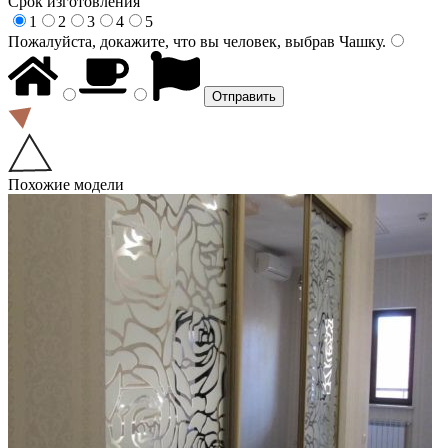
Срок изготовления
1
2
3
4
5
Пожалуйста, докажите, что вы человек, выбрав
Чашку
.
Похожие модели