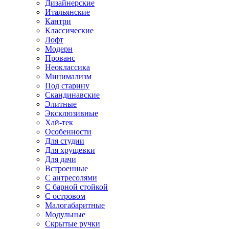
Дизайнерские
Итальянские
Кантри
Классические
Лофт
Модерн
Прованс
Неоклассика
Минимализм
Под старину
Скандинавские
Элитные
Эксклюзивные
Хай-тек
Особенности
Для студии
Для хрущевки
Для дачи
Встроенные
С антресолями
С барной стойкой
С островом
Малогабаритные
Модульные
Скрытые ручки