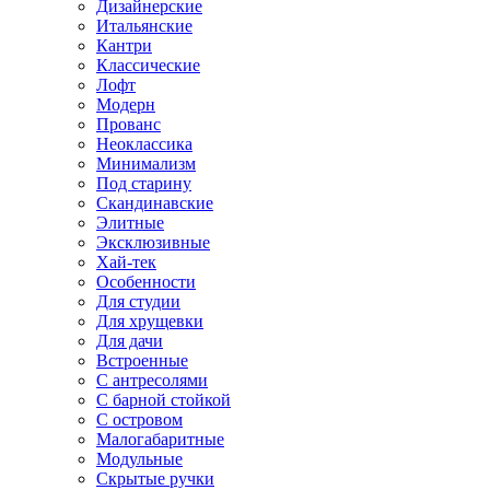
Дизайнерские
Итальянские
Кантри
Классические
Лофт
Модерн
Прованс
Неоклассика
Минимализм
Под старину
Скандинавские
Элитные
Эксклюзивные
Хай-тек
Особенности
Для студии
Для хрущевки
Для дачи
Встроенные
С антресолями
С барной стойкой
С островом
Малогабаритные
Модульные
Скрытые ручки