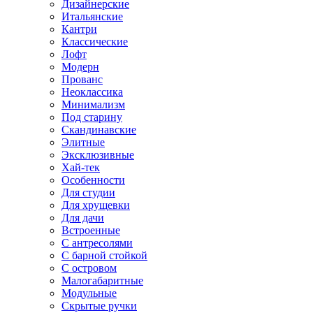
Дизайнерские
Итальянские
Кантри
Классические
Лофт
Модерн
Прованс
Неоклассика
Минимализм
Под старину
Скандинавские
Элитные
Эксклюзивные
Хай-тек
Особенности
Для студии
Для хрущевки
Для дачи
Встроенные
С антресолями
С барной стойкой
С островом
Малогабаритные
Модульные
Скрытые ручки