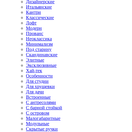
Дизайнерские
Итальянские
Кантри
Классические
Лофт
Модерн
Прованс
Неоклассика
Минимализм
Под старину
Скандинавские
Элитные
Эксклюзивные
Хай-тек
Особенности
Для студии
Для хрущевки
Для дачи
Встроенные
С антресолями
С барной стойкой
С островом
Малогабаритные
Модульные
Скрытые ручки