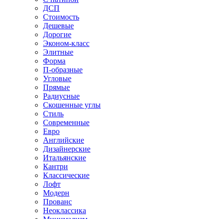
ДСП
Стоимость
Дешевые
Дорогие
Эконом-класс
Элитные
Форма
П-образные
Угловые
Прямые
Радиусные
Скошенные углы
Стиль
Современные
Евро
Английские
Дизайнерские
Итальянские
Кантри
Классические
Лофт
Модерн
Прованс
Неоклассика