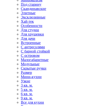
Минимализм
Под старину
Скандинавские
Элитные
Эксклюзивные
Хай-тек
Особенности
Для студии
Для хрущевки
Для дачи
Встроенные
С антресолями
С барной стойкой
С островом
Малогабаритные
Модульные
Скрытые ручки
Размер
Мини-кухни
Узкие
3 кв. м.
5 кв. м.
6 кв. м.
9 кв. м.
Все для кухни