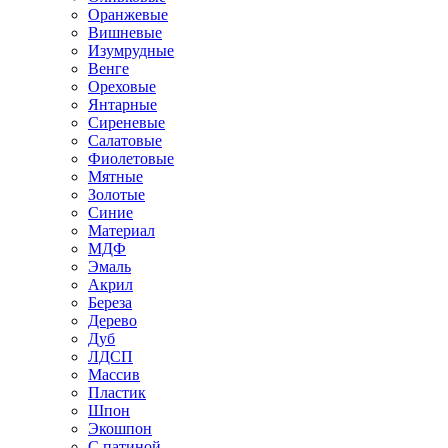
Оранжевые
Вишневые
Изумрудные
Венге
Ореховые
Янтарные
Сиреневые
Салатовые
Фиолетовые
Мятные
Золотые
Синие
Материал
МДФ
Эмаль
Акрил
Береза
Дерево
Дуб
ЛДСП
Массив
Пластик
Шпон
Экошпон
С патиной