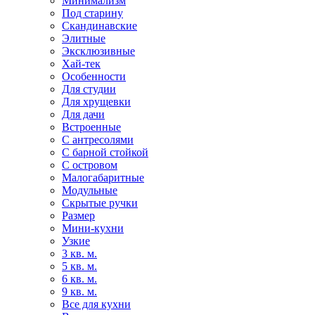
Минимализм
Под старину
Скандинавские
Элитные
Эксклюзивные
Хай-тек
Особенности
Для студии
Для хрущевки
Для дачи
Встроенные
С антресолями
С барной стойкой
С островом
Малогабаритные
Модульные
Скрытые ручки
Размер
Мини-кухни
Узкие
3 кв. м.
5 кв. м.
6 кв. м.
9 кв. м.
Все для кухни