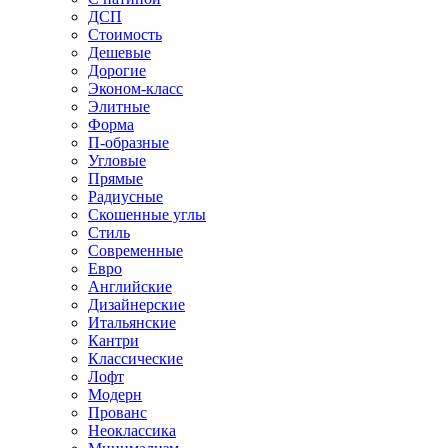
ДСП
Стоимость
Дешевые
Дорогие
Эконом-класс
Элитные
Форма
П-образные
Угловые
Прямые
Радиусные
Скошенные углы
Стиль
Современные
Евро
Английские
Дизайнерские
Итальянские
Кантри
Классические
Лофт
Модерн
Прованс
Неоклассика