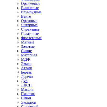
Оранжевые
Вишневые
Изумрудные
Венге
Ореховые
Янтарные
Сиреневые
Салатовые
Фиолетовые
Мятные
Золотые
Синие
Материал
МДФ
Эмаль
Акрил
Береза
Дерево
Дуб
ЛДСП
Массив
Пластик
Шпон
Экошпон
С патиной