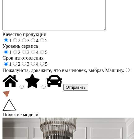
Качество продукции
1
2
3
4
5
Уровень сервиса
1
2
3
4
5
Срок изготовления
1
2
3
4
5
Пожалуйста, докажите, что вы человек, выбрав
Машину
.
Похожие модели