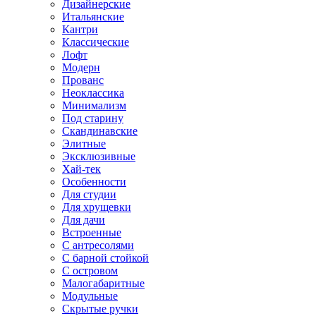
Дизайнерские
Итальянские
Кантри
Классические
Лофт
Модерн
Прованс
Неоклассика
Минимализм
Под старину
Скандинавские
Элитные
Эксклюзивные
Хай-тек
Особенности
Для студии
Для хрущевки
Для дачи
Встроенные
С антресолями
С барной стойкой
С островом
Малогабаритные
Модульные
Скрытые ручки