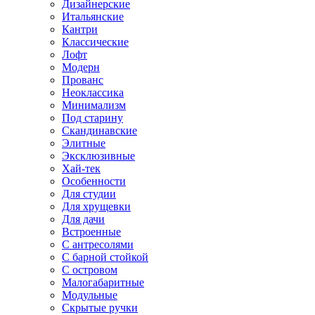
Дизайнерские
Итальянские
Кантри
Классические
Лофт
Модерн
Прованс
Неоклассика
Минимализм
Под старину
Скандинавские
Элитные
Эксклюзивные
Хай-тек
Особенности
Для студии
Для хрущевки
Для дачи
Встроенные
С антресолями
С барной стойкой
С островом
Малогабаритные
Модульные
Скрытые ручки