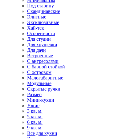
Минимализм
Под старину
Скандинавские
Элитные
Эксклюзивные
Хай-тек
Особенности
Для студии
Для хрущевки
Для дачи
Встроенные
С антресолями
С барной стойкой
С островом
Малогабаритные
Модульные
Скрытые ручки
Размер
Мини-кухни
Узкие
3 кв. м.
5 кв. м.
6 кв. м.
9 кв. м.
Все для кухни