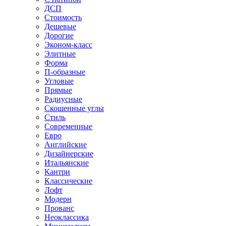
ДСП
Стоимость
Дешевые
Дорогие
Эконом-класс
Элитные
Форма
П-образные
Угловые
Прямые
Радиусные
Скошенные углы
Стиль
Современные
Евро
Английские
Дизайнерские
Итальянские
Кантри
Классические
Лофт
Модерн
Прованс
Неоклассика