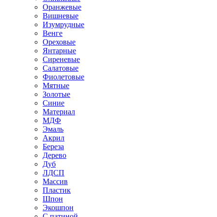
Оранжевые
Вишневые
Изумрудные
Венге
Ореховые
Янтарные
Сиреневые
Салатовые
Фиолетовые
Мятные
Золотые
Синие
Материал
МДФ
Эмаль
Акрил
Береза
Дерево
Дуб
ЛДСП
Массив
Пластик
Шпон
Экошпон
С патиной