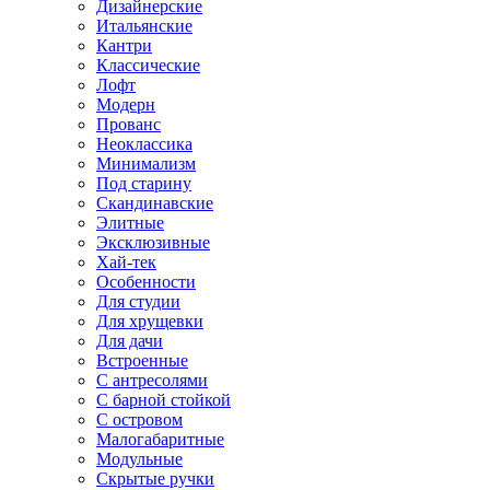
Дизайнерские
Итальянские
Кантри
Классические
Лофт
Модерн
Прованс
Неоклассика
Минимализм
Под старину
Скандинавские
Элитные
Эксклюзивные
Хай-тек
Особенности
Для студии
Для хрущевки
Для дачи
Встроенные
С антресолями
С барной стойкой
С островом
Малогабаритные
Модульные
Скрытые ручки