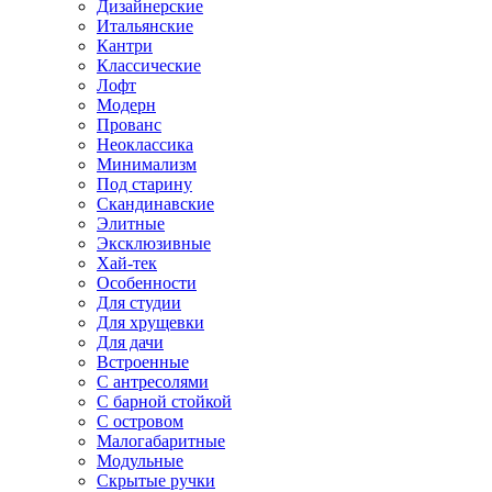
Дизайнерские
Итальянские
Кантри
Классические
Лофт
Модерн
Прованс
Неоклассика
Минимализм
Под старину
Скандинавские
Элитные
Эксклюзивные
Хай-тек
Особенности
Для студии
Для хрущевки
Для дачи
Встроенные
С антресолями
С барной стойкой
С островом
Малогабаритные
Модульные
Скрытые ручки